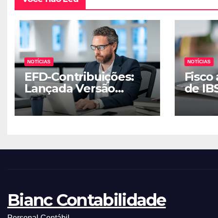
NOTÍCIAS
NOTÍCIAS
EFD-Contribuições:
Fisco 
Lançada Versão
de IB
corretiva 6.1.1 do
rejei
Programa Gerador de
fiscai
Escrituração
Bianc Contabilidade
Personal Contábil