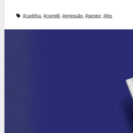
#cartilha
,
#comitê
,
#emissão
,
#gestor
,
#ibs