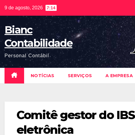
Skip
9 de agosto, 2026
7:14
to
content
Bianc
Contabilidade
Personal Contábil
NOTÍCIAS
SERVIÇOS
A EMPRESA
Comitê gestor do IBS 
eletrônica