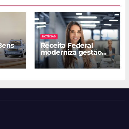
NOTÍCIAS
Bens
Receita Federal
moderniza gestão
ização
tributária com novo
módulo MAT