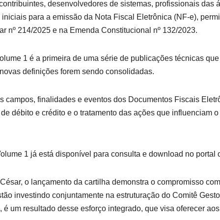
 contribuintes, desenvolvedores de sistemas, profissionais das ár
 iniciais para a emissão da Nota Fiscal Eletrônica (NF-e), per
tar nº 214/2025 e na Emenda Constitucional nº 132/2023.
volume 1 é a primeira de uma série de publicações técnicas q
novas definições forem sendo consolidadas.
ovos campos, finalidades e eventos dos Documentos Fiscais Elet
 de débito e crédito e o tratamento das ações que influenciam o
olume 1 já está disponível para consulta e download no portal o
César, o lançamento da cartilha demonstra o compromisso com 
estão investindo conjuntamente na estruturação do Comitê Ges
e, é um resultado desse esforço integrado, que visa oferecer a