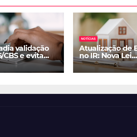
NOTÍCIAS
adia validação
Atualização de 
S/CBS e evita
no IR: Nova Lei
ção de notas
Facilita Regular
s
Patrimonial