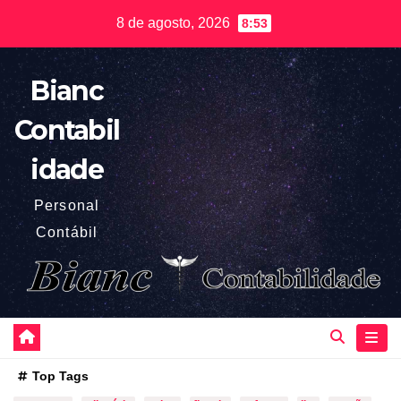
Skip
8 de agosto, 2026
8:53
to
content
Bianc
Contabil
idade
Personal
Contábil
Top Tags