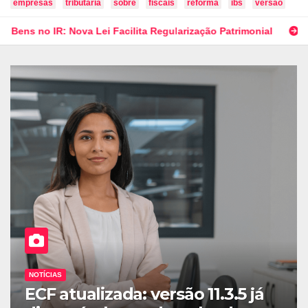
empresas
tributária
sobre
fiscais
reforma
ibs
versão
ova Lei Facilita Regularização Patrimonial
Receita Federal
NOTÍCIAS
EFD-Contribuições: Lançada