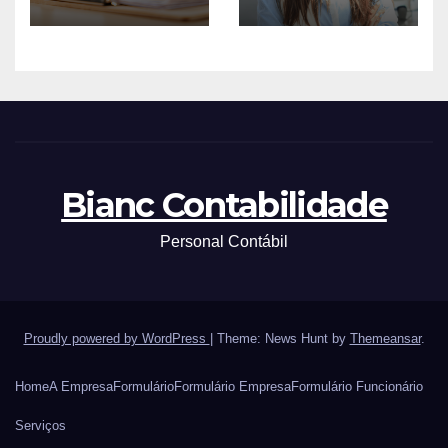
Facilita
gestão
Regularizaç
tributária
ão
com novo
Patrimonial
módulo
MAT
Bianc Contabilidade
Personal Contábil
Proudly powered by WordPress
|
Theme: News Hunt by
Themeansar
.
Home
A Empresa
Formulário
Formulário Empresa
Formulário Funcionário
Serviços